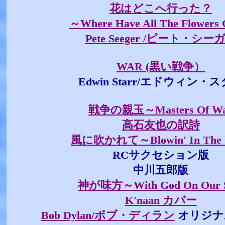
花はどこへ行った？
～Where Have All The Flowers 
Pete Seeger /ピート・シー
WAR (黒い戦争）
Edwin Starr/エドウィン・
戦争の親玉～Masters Of W
高石友也の訳詩
風に吹かれて～Blowin' In The 
RCサクセション版
中川五郎版
神が味方～With God On Our S
K'naan カバー
Bob Dylan/ボブ・ディラン
オリジナ