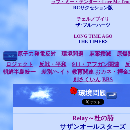
ラブ・ミー・テンダー～Love Me Tend
RCサクセション版
チェルノブイリ
ザ･ブルーハーツ
LONG TIME AGO
THE TIMERS
原子力発電反対
環境問題
麻薬撲滅
原爆
ロジェクト
反戦・平和
911・アフガン関連
朝鮮半島統一
差別/ヘイト
教育関連
おカネ・拝金
別さくいん
BBS
環境問題
Relay～杜の詩
サザンオールスターズ