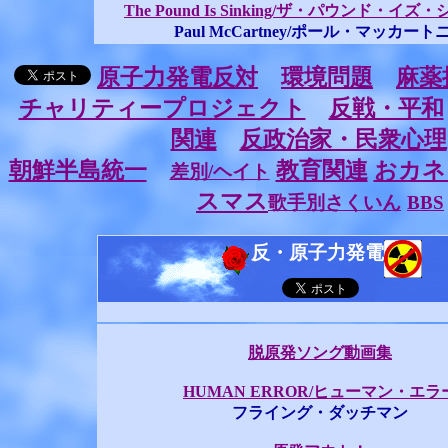
The Pound Is Sinking/ザ・パウンド・イ
Paul McCartney/ポール・マッカート
原子力発電反対
環境問題
麻薬
チャリティープロジェクト
反戦・平和
関連
反政治家・民衆心理
朝鮮半島統一
教育関連
おカネ
差別/ヘイト
スマス
歌手別さくいん
BBS
反・原子力発電
脱原発ソング動画集
HUMAN ERROR/ヒューマン・エラ
フライング・ダッチマン