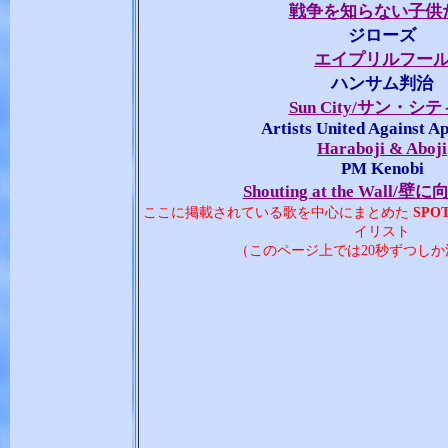
戦争を知らない子供
ジローズ
エイプリルフー
ハンサム判治
Sun City/サン・シテ
Artists United Against A
Haraboji & Aboji
PM Kenobi
Shouting at the Wall/
ここに掲載されている歌を中心にまとめた
SPO
イリスト
（このページ上では20秒ずつし