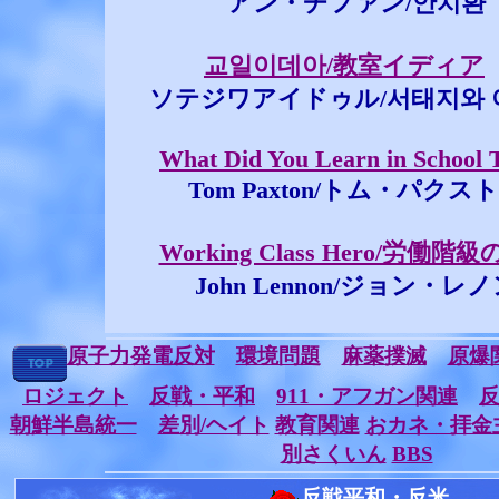
アン・チファン/안치환
교일이데아/教室イディア
ソテジワアイドゥル/서태지와 
What Did You Learn in School 
Tom Paxton/トム・パクス
Working Class Hero/労働階
John Lennon/ジョン・レ
原子力発電反対
環境問題
麻薬撲滅
原爆
ロジェクト
反戦・平和
911・アフガン関連
朝鮮半島統一
差別/ヘイト
教育関連
おカネ・拝金
別さくいん
BBS
反戦平和・反米