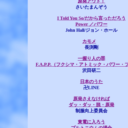
原発アウト！
さいたまんぞう
I Told You So/だから言っただろう
Power ／パワー
John Hall/ジョン・ホール
カモメ
長渕剛
一握り人の罪
F.A.P.P.（フクシマ・アトミック・パワー
沢田研二
日本のうた
卍LINE
原発さえなければ
ダッ・ダッ・脱・原発
制服向上委員会
東電に入ろう
プルトニウムの場合