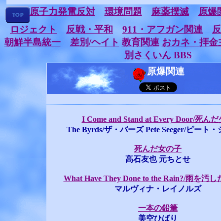
原子力発電反対
環境問題
麻薬撲滅
原爆
ロジェクト
反戦・平和
911・アフガン関連
朝鮮半島統一
差別/ヘイト
教育関連
おカネ・拝金
別さくいん
BBS
原爆関連
I Come and Stand at Every Door/死
The Byrds/ザ・バーズ Pete Seeger/ピー
死んだ女の子
高石友也 元ちとせ
What Have They Done to the Rain?/雨を
マルヴィナ・レイノルズ
一本の鉛筆
美空ひばり