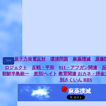
原子力発電反対
環境問題
麻薬撲滅
原爆
ロジェクト
反戦・平和
911・アフガン関連
朝鮮半島統一
差別/ヘイト
教育関連
おカネ・拝金
別さくいん
BBS
麻薬撲滅