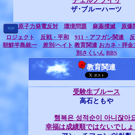
チェルノブイリ
ザ･ブルーハーツ
原子力発電反対
環境問題
麻薬撲滅
原爆
ロジェクト
反戦・平和
911・アフガン関連
朝鮮半島統一
差別/ヘイト
教育関連
おカネ・拝金
別さくいん
BBS
教育関連
受験生ブルース
高石ともや
행복은 성적순이 아니잖아요
幸福は成績順ではないでしょ