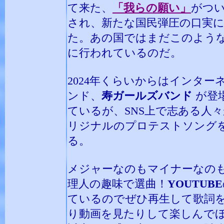
て来た、
「我らの願い」
がつ
され、新たな国民弾圧の口実
た。あの国ではまだこのよう
に行われているのだ。
2024年くらいからはインター
ンド、
寿ガールズバンド
が登
ているが、SNS上で志ある人
リジナルのプロテストソング
る。
メジャーなのもマイナーなの
理人の趣味で選曲！
YOUTUBE
ているのでぜひ再生して歌詞
り動画を見たりして楽しんで