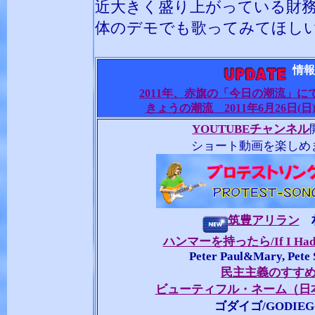
近大きく盛り上がっている財
体のデモでも歌ってみてほしい
情報
2011年、赤旗の「今日の潮流」
きょうの潮流 2011年6月26日(日
YOUTUBEチャンネル
ショート動画を楽しめ
筑豊アリラン
ハンマーを持ったら/If I Had 
Peter Paul&Mary, Pete 
民主主義のすす
ビューティフル・ネーム（日
ゴダイゴ/GODIEG