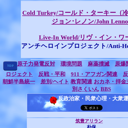
Cold Turkey/コールド・ターキー
ジョン･レノン/John Lenno
Live-In World/リヴ・イン・
アンチヘロインプロジェクト/Anti-Heroin
原子力発電反対
環境問題
麻薬撲滅
原爆
ロジェクト
反戦・平和
911・アフガン関連
朝鮮半島統一
差別/ヘイト
教育関連
おカネ・拝金
別さくいん
BBS
反政治家・民衆心理・大衆
筑豊アリラン
朴保