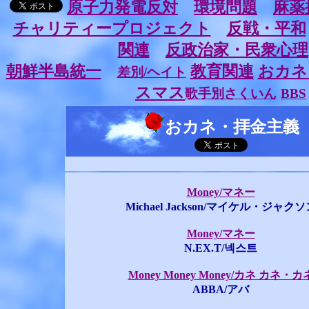
原子力発電反対
環境問題
麻薬
チャリティープロジェクト
反戦・平和
関連
反政治家・民衆心理
朝鮮半島統一
教育関連
おカネ
差別/ヘイト
スマス
歌手別さくいん
BBS
おカネ・拝金主義
Money/マネー
Michael Jackson/マイケル・ジャクソ
Money/マネー
N.EX.T/넥스트
Money Money Money/カネ カネ・カ
ABBA/アバ