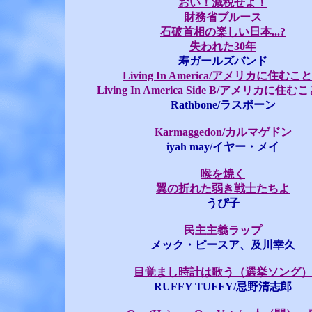
おい！減税せよ！
財務省ブルース
石破首相の楽しい日本...?
失われた30年
寿ガールズバンド
Living In America/アメリカに住むこ
Living In America Side B/アメリカに住
Rathbone/ラスボーン
Karmaggedon/カルマゲドン
iyah may/イヤー・メイ
喉を焼く
翼の折れた弱き戦士たちよ
うぴ子
民主主義ラップ
メック・ピースア、及川幸久
目覚まし時計は歌う（選挙ソング）
RUFFY TUFFY/忌野清志郎