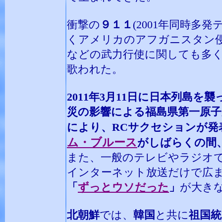
衝撃の
９１１
(2001年同時多
くアメリカのアフガニスタン
などの武力行使に関しても多
歌われた。
2011年3月11日に日本列島を
災の影響による福島県第一原子
により、RCサクセションが発
ム・ブルース
がしばらくの間
また、一般のテレビやラジオ
インターネット放送だけで広
「
ずっとウソだった
」
が大き
北朝鮮
では、
韓国
と共に
祖国統