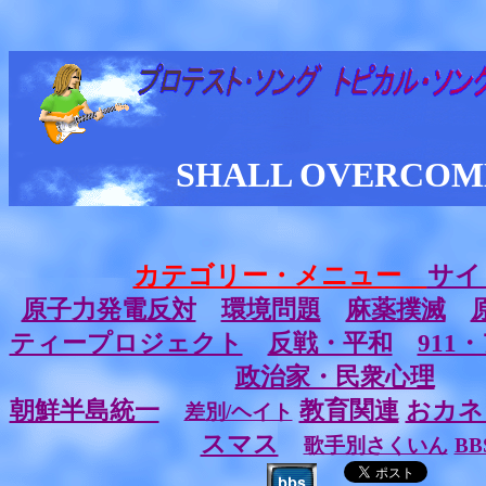
SHALL OVERCOM
カテゴリー・メニュー
サイ
原子力発電反対
環境問題
麻薬撲滅
ティープロジェクト
反戦・平和
911
政治家・民衆心理
朝鮮半島統一
教育関連
おカネ
差別/ヘイト
スマス
歌手別さくいん
BB