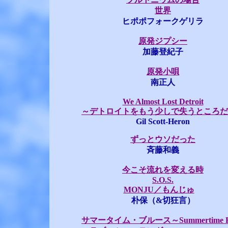
世界
ヒポポフォークゲリラ
原発ジプシー
加藤登紀子
原発小唄
南正人
We Almost Lost Detroit
～デトロイトをもう少しで失うところだ
Gil Scott-Heron
ずっとウソだった
斉藤和義
今こそ流れを変える時
S.O.S.
MONJU／もんじゅ
朴保（&切狂言）
サマータイム・ブルース～Summertime Bl