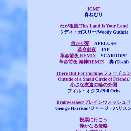
IGMF
春ねむり
わが祖国/This Land Is Your Land
ウディ・ガスリー/Woody Guthrie
何かが変
APELUSH
革命前夜
JAP
革命前夜 REMIX
SCARDOPE
革命前夜 海神REMIX
壽 (Toshi)
There But For Fortune/フォーチュ
Outside of a Small Circle of Friends/
小さな友達の輪の外側
フィル・オクス/Phil Ochs
Brainwashed/ブレインウォッシュド
George Harrison/ジョージ・ハリス
投票に行こう
静かなる侵略