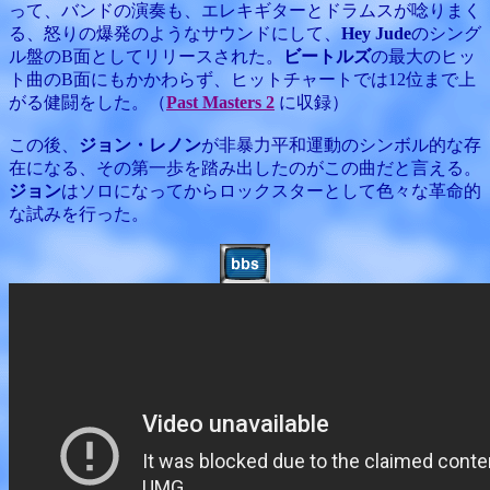
って、バンドの演奏も、エレキギターとドラムスが唸りまく
る、怒りの爆発のようなサウンドにして、
Hey Jude
のシング
ル盤のB面としてリリースされた。
ビートルズ
の最大のヒッ
ト曲のB面にもかかわらず、ヒットチャートでは12位まで上
がる健闘をした。（
Past Masters 2
に収録）
この後、
ジョン・レノン
が非暴力平和運動のシンボル的な存
在になる、その第一歩を踏み出したのがこの曲だと言える。
ジョン
はソロになってからロックスターとして色々な革命的
な試みを行った。