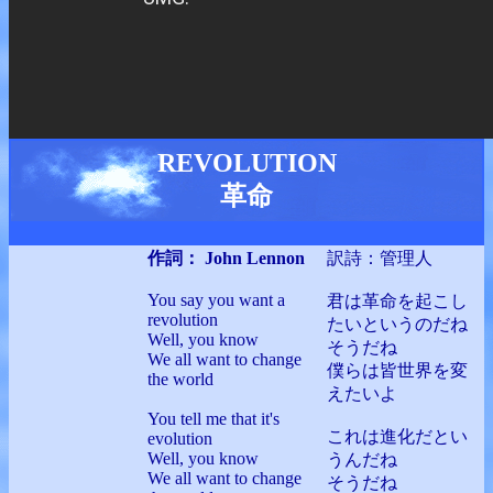
REVOLUTION
革命
作詞： John Lennon
訳詩：管理人
You say you want a
君は革命を起こし
revolution
たいというのだね
Well, you know
そうだね
We all want to change
僕らは皆世界を変
the world
えたいよ
You tell me that it's
これは進化だとい
evolution
Well, you know
うんだね
We all want to change
そうだね