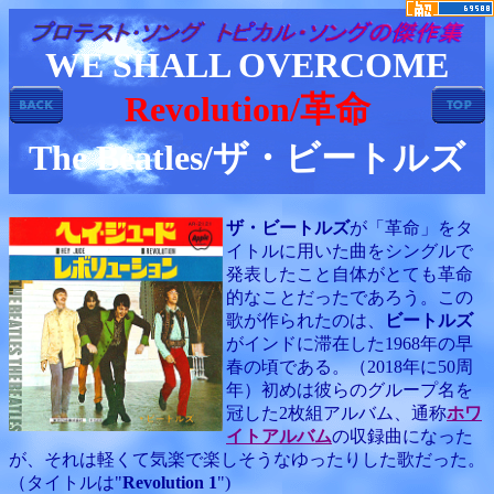
WE SHALL OVERCOME
Revolution/革命
The Beatles/ザ・ビートルズ
ザ・ビートルズ
が「革命」をタ
イトルに用いた曲をシングルで
発表したこと自体がとても革命
的なことだったであろう。この
歌が作られたのは、
ビートルズ
がインドに滞在した1968年の早
春の頃である。（2018年に50周
年）初めは彼らのグループ名を
冠した2枚組アルバム、通称
ホワ
イトアルバム
の収録曲になった
が、それは軽くて気楽で楽しそうなゆったりした歌だった。
（タイトルは"
Revolution 1
")