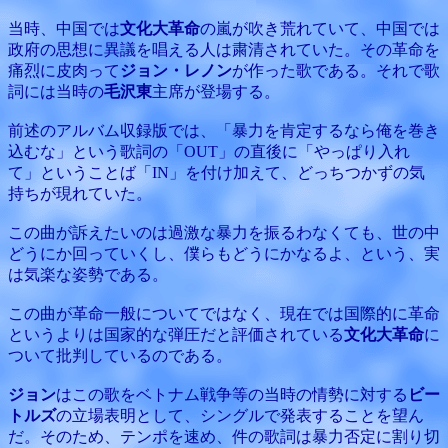
当時、中国では
文化大革命
の嵐が吹き荒れていて、中国では
政府の思想に異議を唱える人は粛清されていた。その革命を
痛烈に皮肉って
ジョン・レノン
が作った歌である。それで歌
詞には当時の
毛沢東
主席が登場する。
前述のアルバム収録版では、「暴力を肯定するなら俺を巻き
込むな」という歌詞の「OUT」の直後に「やっぱり入れ
て」ということば「IN」を付け加えて、どっちつかずの気
持ちが現れていた。
この曲が訴えたいのは過激な暴力を振るわなくても、世の中
どうにか回っていくし、僕らもどうにかなるよ、という、実
は気楽な姿勢である。
この曲が革命一般についてではなく、現在では国際的に革命
というよりは国家的な弾圧だと評価されている
文化大革命
に
ついて批判しているのである。
ジョン
はこの歌をベトナム戦争等の当時の情勢に対する
ビー
トルズ
の立場表明として、シングルで発表することを望ん
だ。そのため、テンポを速め、件の歌詞は暴力否定に割り切