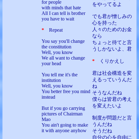
for people
をやってるよ
with minds that hate
All I can tell is brother
でも君が憎しみの
you have to wait
心を持った
人々のためのお金
*
Repeat
なら
You say you'll change
ちょっと待てと言
the constitution
うしかないよ、君
Well, you know
We all want to change
*
くりかえし
your head
君は社会構造を変
You tell me it's the
えるっていうんだ
institution
Well, you know
ね
You better free you mind
そうなんだね
instead
僕らは皆君の考え
を変えたいよ
But if you go carrying
pictures of Chairman
制度が問題だと言
Mao
うんだね
You ain't going to make
it with anyone anyhow
そうだね
自分の心を自由に