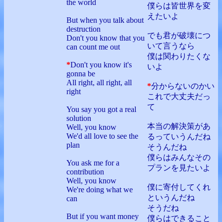
the world
僕らは皆世界を変
えたいよ
But when you talk about
destruction
でも君が破壊につ
Don't you know that you
いて言うなら
can count me out
僕は関わりたくな
*
Don't you know it's
いよ
gonna be
All right, all right, all
*
分からないのかい
right
これで大丈夫だっ
て
You say you got a real
solution
本当の解決策があ
Well, you know
We'd all love to see the
るっていうんだね
plan
そうんだね
僕らはみんなその
You ask me for a
プランを見たいよ
contribution
Well, you know
僕に寄付してくれ
We're doing what we
というんだね
can
そうだね
But if you want money
僕らはできること