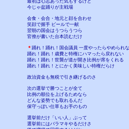
最初は心志あった気もするけど
今じゃ盆踊りが主戦場
会食・会合・地元と顔を合わせ
笑顔で握手 ビールで一献
翌朝の国会はうつらうつら
官僚が書いた台本読むだけ
＊
踊れ！踊れ！国会議員 一度やったらやめられ
踊れ！踊れ！歳費と特権にハマったら戻れない
踊れ！踊れ！世襲が道が開き比例が席をくれる
踊れ！踊れ！とにかく美味しい特権だらけ
政治資金も無税で引き継げるのさ
次の選挙で勝つことが全て
比例の順位を上げるためなら
どんな姿勢でも取れるんだ
保守っぽい仕草もお手のもの
選挙前だけ「いい人」ぶって
選挙前にはバラマキやるだけさ