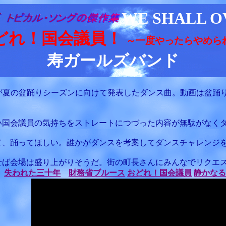
WE SHALL 
どれ！国会議員！
～一度やったらやめら
寿ガールズバンド
が夏の盆踊りシーズンに向けて発表したダンス曲。動画は盆踊
い国会議員の気持ちをストレートにつづった内容が無駄がなく
て、踊ってほしい。誰かがダンスを考案してダンスチャレンジ
せば会場は盛り上がりそうだ。街の町長さんにみんなでリクエ
、
失われた三十年
財務省ブルース
おどれ！国会議員
静かな