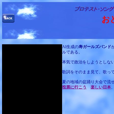
お
AI生成の
寿ガールズバンド
ルである。
本気で政治をしようとしな
歌詞をそのまま見て、歌っ
夏の地域の盆踊り大会で流
投票に行こう
楽しい日本