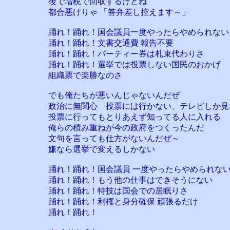
後で増税で回収するけどね
都合悪けりゃ 「答弁差し控えます～」
踊れ！踊れ！国会議員一度やったらやめられない
踊れ！踊れ！文書交通費 報告不要
踊れ！踊れ！パーティー券は札束代わりさ
踊れ！踊れ！選挙では投票しない国民のおかげ
組織票で楽勝なのさ
でも俺たちが悪いんじゃないんだぜ
政治に無関心 投票には行かない、テレビしか見
投票に行ってもとりあえず知ってる人に入れる
俺らの積み重ねが今の政府をつくったんだ
文句を言っても仕方がないんだぜ～
嫌なら選挙で変えるしかない
踊れ！踊れ！国会議員 一度やったらやめられな
踊れ！踊れ！もう他の仕事はできそうにない
踊れ！踊れ！特技は国会での居眠りさ
踊れ！踊れ！利権と身分確保 頑張るだけ
踊れ！踊れ！