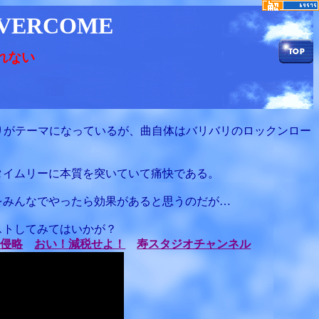
OVERCOME
れない
りがテーマになっているが、曲自体はバリバリのロックンロー
タイムリーに本質を突いていて痛快である。
をみんなでやったら効果があると思うのだが…
ストしてみてはいかが？
る侵略
おい！減税せよ！
寿スタジオチャンネル