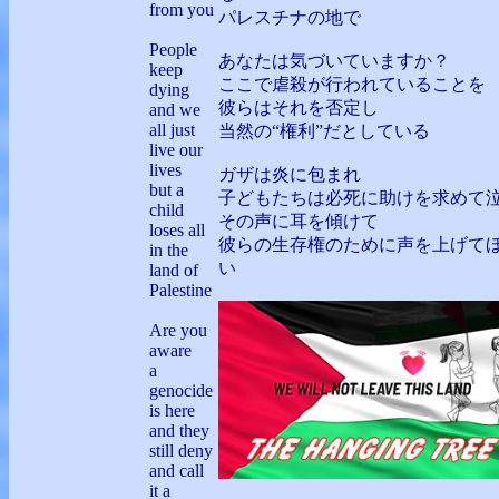
from you
パレスチナの地で
People
あなたは気づいていますか？
keep
ここで虐殺が行われていることを
dying
彼らはそれを否定し
and we
all just
当然の“権利”だとしている
live our
lives
ガザは炎に包まれ
but a
子どもたちは必死に助けを求めて
child
その声に耳を傾けて
loses all
彼らの生存権のために声を上げて
in the
い
land of
Palestine
Are you
aware
a
genocide
is here
and they
still deny
and call
it a