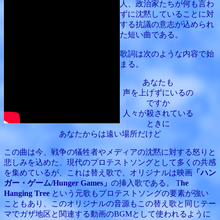
人、政治家たちが何も言わ
ずに沈黙していることに対
する抗議の意志が込められ
た短い曲である。
歌詞は次のような内容で始
まる。
あなたも
声を上げずにいるの
ですか
人々が殺されている
ときに
あなたからは遠い場所だけど
この曲は今、戦争の犠牲者やメディアの沈黙に対する怒りと
悲しみを込めた、現代のプロテストソングとして多くの共感
を集めているが、これは替え歌で、オリジナルは映画
「ハン
ガー・ゲーム/Hunger Games」
の挿入歌である。 T
he
Hanging Tree
という元歌もプロテストソングの要素が強い
こともあり、このオリジナルの音源もこの替え歌と同じテー
マでガザ地区と関連する動画のBGMとして使われるように