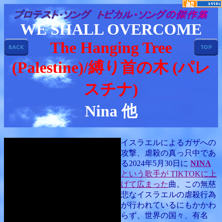
WE SHALL OVERCOME
The Hanging Tree
(Palestine)/縛り首の木 (パレ
スチナ)
Nina 他
イスラエルによるガザへの
攻撃、虐殺の真っ只中であ
る2024年5月30日に
NINA
という歌手が TIKTOKに上
げて広まった
曲。この無慈
悲なイスラエルの虐殺行為
が行われているにもかかわ
らず、世界の国々、有名