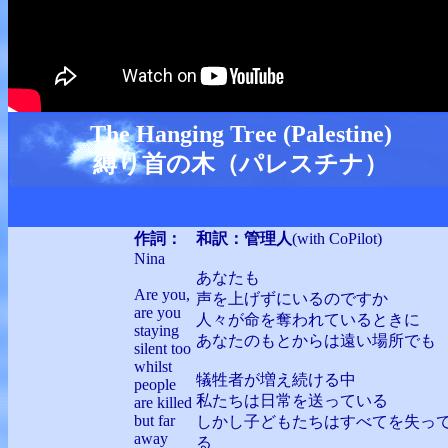
The Hanging Tree (Palestine)
縛り首の木（パレスチナ）
作詞：
和訳：管理人
(with CoPilot)
Nina
あなたも
Are you,
声を上げずにいるのですか
are you
人々が命を奪われているときに
staying
あなたのもとからは遠い場所でも
silent too
whilst
犠牲者が増え続ける中
people
私たちは日常を送っている
are killed
but far
しかし子どもたちはすべてを失っ
away
る