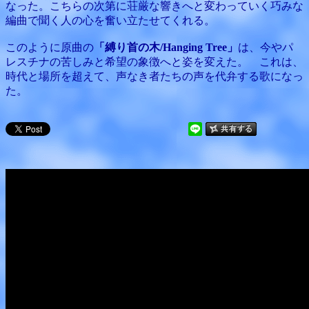
なった。こちらの次第に荘厳な響きへと変わっていく巧みな
編曲で聞く人の心を奮い立たせてくれる。
このように原曲の
「縛り首の木/Hanging Tree」
は、今やパ
レスチナの苦しみと希望の象徴へと姿を変えた。 これは、
時代と場所を超えて、声なき者たちの声を代弁する歌になっ
た。