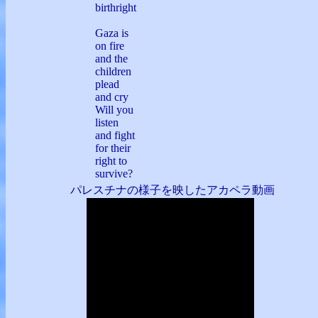
birthright
Gaza is
on fire
and the
children
plead
and cry
Will you
listen
and fight
for their
right to
survive?
パレスチナの様子を映したアカペラ動画